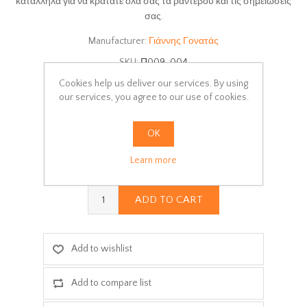
κατάλληλα για να κρατάτε όλα σας τα ραντεβού και τις σημειώσεις
σας.
Manufacturer:
Γιάννης Γονατάς
SKU:
Π009-004
Cookies help us deliver our services. By using
Delivery date:
3-5 days
our services, you agree to our use of cookies.
Select:
OK
pages
Learn more
ADD TO CART
Add to wishlist
Add to compare list