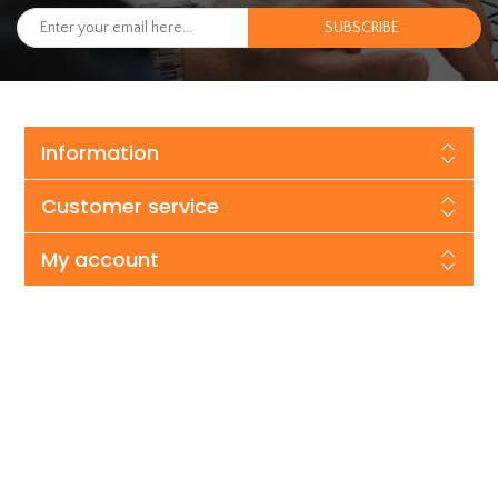
Information
Customer service
My account