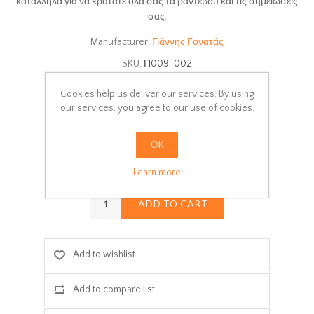
κατάλληλα για να κρατάτε όλα σας τα ραντεβού και τις σημειώσεις
σας.
Manufacturer:
Γιάννης Γονατάς
SKU:
Π009-002
Delivery date:
3-5 days
Cookies help us deliver our services. By using
our services, you agree to our use of cookies.
Select:
pages
OK
Learn more
ADD TO CART
Add to wishlist
Add to compare list