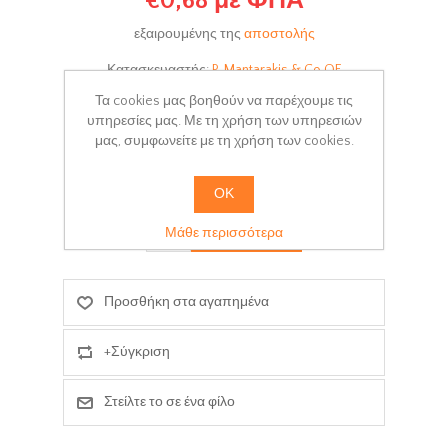
€0,68 με ΦΠΑ
εξαιρουμένης της
αποστολής
Κατασκευαστής:
P. Mantarakis & Co OE
Τα cookies μας βοηθούν να παρέχουμε τις
Διαθεσιμότητα:
Άμεσα διαθέσιμο
υπηρεσίες μας. Με τη χρήση των υπηρεσιών
μας, συμφωνείτε με τη χρήση των cookies.
Κωδικός Προϊόντος:
S100-B121
Χρόνος παράδοσης:
3-5 days
ΟΚ
+ΚΑΛΆΘΙ
Μάθε περισσότερα
Προσθήκη στα αγαπημένα
+Σύγκριση
Στείλτε το σε ένα φίλο