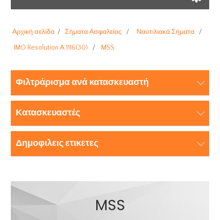
Αρχική σελίδα
/
Σήματα Ασφαλείας
/
Ναυτιλιακά Σήματα
/
IMO Resolution A.1116(30)
/
MSS
Φιλτράρισμα ανά κατασκευαστή
Κατασκευαστές
Δημοφιλεις ετικετες
MSS