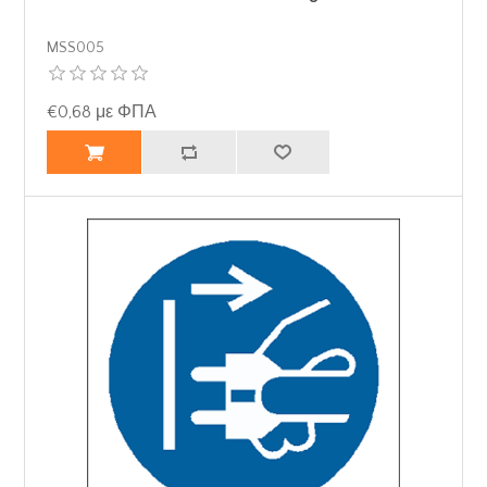
MSS005
€0,68 με ΦΠΑ