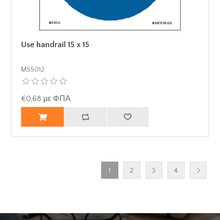
Use handrail 15 x 15
MSS012
€0,68 με ΦΠΑ
1
2
3
4