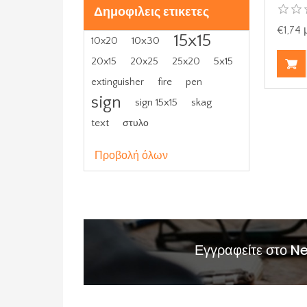
Δημοφιλεις ετικετες
€1,74
15x15
10x30
10x20
5x15
20x15
20x25
25x20
fire
extinguisher
pen
sign
sign 15x15
skag
text
στυλο
Προβολή όλων
Εγγραφείτε στο N