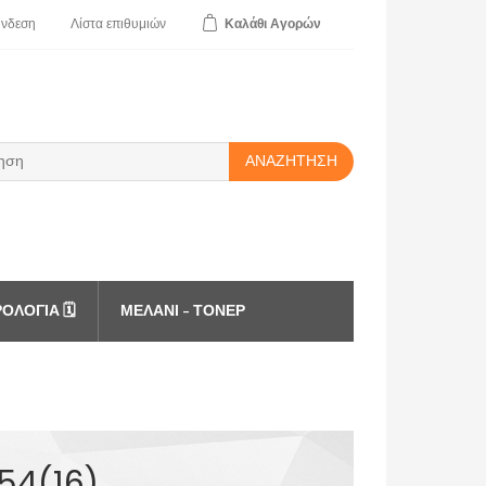
ύνδεση
Λίστα
επιθυμιών
Καλάθι
Αγορών
ΑΝΑΖΉΤΗΣΗ
ΟΛΌΓΙΑ 🗓️
ΜΕΛΆΝΙ - ΤΌΝΕΡ
54(16)