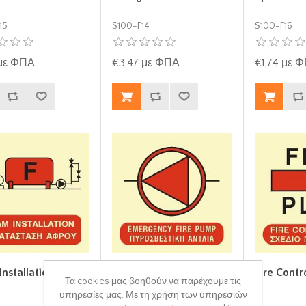
15
S100-F14
S100-F16
 με ΦΠΑ
€3,47 με ΦΠΑ
€1,74 με 
nstallation 15x15
Emergency Fire Pump
Fire Contr
Τα cookies μας βοηθούν να παρέχουμε τις
(E.F.P.) 15x15
υπηρεσίες μας. Με τη χρήση των υπηρεσιών