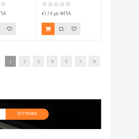
ΦΠΑ
€1,74 με ΦΠΑ
1
2
3
4
5