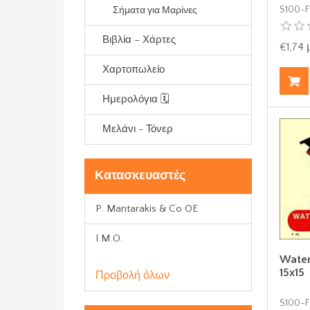
S100-F
Σήματα για Μαρίνες
Βιβλία – Χάρτες
€1,74
Χαρτοπωλείο
Ημερολόγια 🗓️
Μελάνι - Τόνερ
Κατασκευαστές
P. Mantarakis & Co OE
I.M.O.
Water
15x15
Προβολή όλων
S100-F