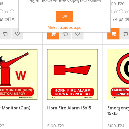
μας, συμφωνείτε με τη χρήση των cookies.
18
S100-F19
S100-F20
ΟΚ
 με ΦΠΑ
€1,74 με ΦΠΑ
€1,74 με 
Μάθε περισσότερα
 Monitor (Gun)
Horn Fire Alarm 15x15
Emergenc
15x15
22
S100-F23
S100-F24