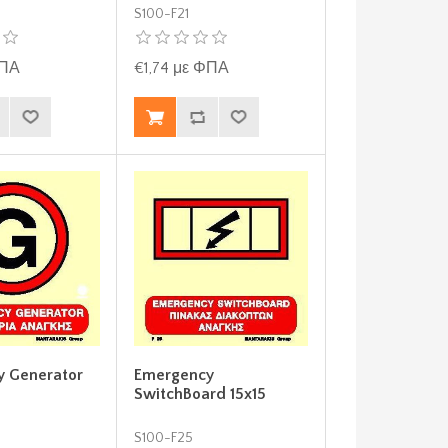
S100-F21
ΦΠΑ
€1,74 με ΦΠΑ
y Generator
Emergency
SwitchBoard 15x15
S100-F25