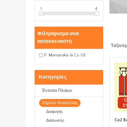
1
4
Φιλτράρισμα ανά
κατασκευαστή
Ταξινό
P. Mantarakis & Co OE
Κατηγορίες
Έντυπα Πλοίων
Σήματα Ασφαλείας
Διαφυγής
Co2 Ba
Διάσωσης