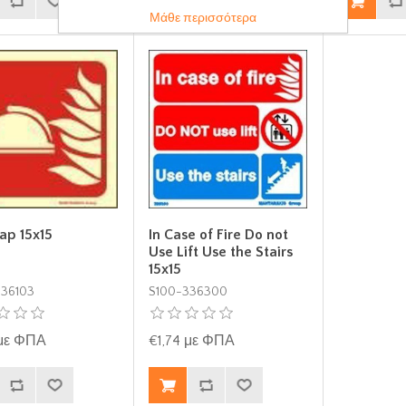
Μάθε περισσότερα
lap 15x15
In Case of Fire Do not
Use Lift Use the Stairs
15x15
336103
S100-336300
 με ΦΠΑ
€1,74 με ΦΠΑ