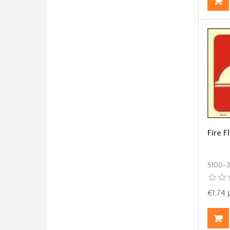
Fire F
S100-
€1,74