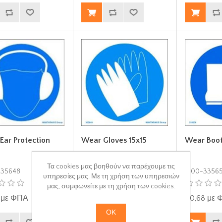
Ear Protection
Wear Gloves 15x15
Wear Boot
Τα cookies μας βοηθούν να παρέχουμε τις
335648
S100-335649
S100-3356
υπηρεσίες μας. Με τη χρήση των υπηρεσιών
μας, συμφωνείτε με τη χρήση των cookies.
 με ΦΠΑ
€0,68 με ΦΠΑ
€0,68 με
ΟΚ