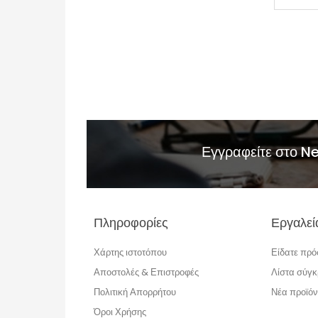
Εγγραφείτε στο N
Πληροφορίες
Εργαλεί
Χάρτης ιστοτόπου
Είδατε πρ
Αποστολές & Επιστροφές
Λίστα σύγκ
Πολιτική Απορρήτου
Νέα προϊόν
Όροι Χρήσης