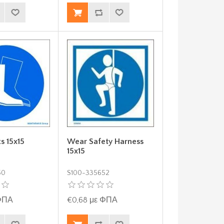
s 15x15
Wear Safety Harness
15x15
50
S100-335652
 ΦΠΑ
€0,68 με ΦΠΑ