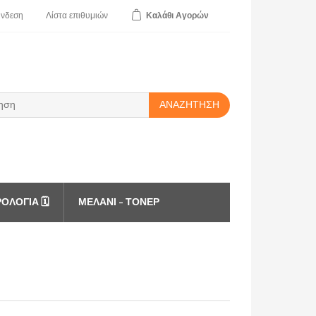
ύνδεση
Λίστα
επιθυμιών
Καλάθι
Αγορών
ΑΝΑΖΉΤΗΣΗ
ΟΛΌΓΙΑ 🗓️
ΜΕΛΆΝΙ - ΤΌΝΕΡ