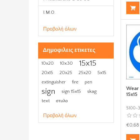
I.M.O.
Προβολή όλων
Δημοφιλεις ετικετες
15x15
10x30
10x20
5x15
20x15
20x25
25x20
fire
extinguisher
pen
Wear 
sign
sign 15x15
skag
15x15
text
στυλο
S100-
Προβολή όλων
€0,68