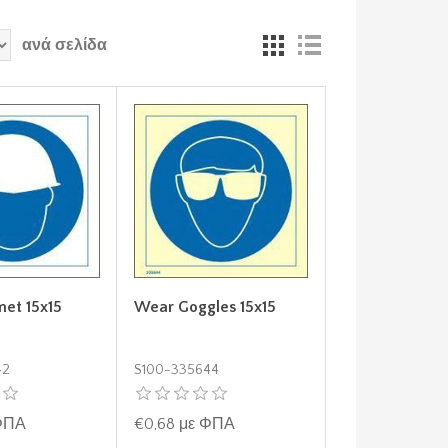
ανά σελίδα
et 15x15
Wear Goggles 15x15
42
S100-335644
 ΦΠΑ
€0,68 με ΦΠΑ