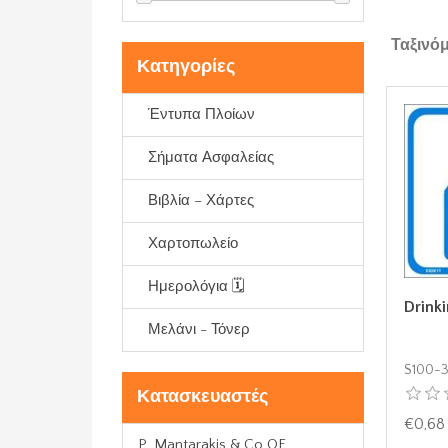
Ταξινό
Κατηγορίες
Έντυπα Πλοίων
Σήματα Ασφαλείας
Βιβλία – Χάρτες
Χαρτοπωλείο
Ημερολόγια 🗓️
Drink
Μελάνι - Τόνερ
S100-3
Κατασκευαστές
€0,68
P. Mantarakis & Co OE