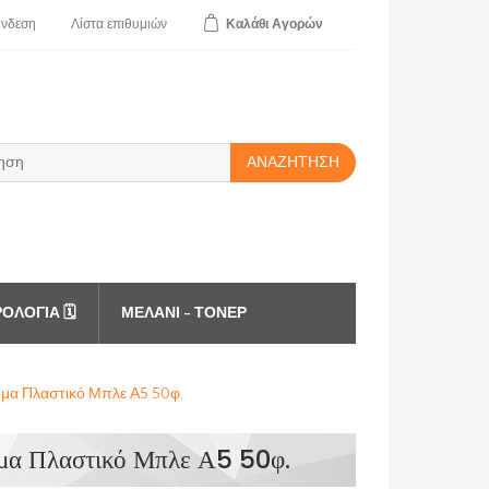
ύνδεση
Λίστα
επιθυμιών
Καλάθι
Αγορών
ΑΝΑΖΉΤΗΣΗ
ΟΛΌΓΙΑ 🗓️
ΜΕΛΆΝΙ - ΤΌΝΕΡ
μμα Πλαστικό Μπλε Α5 50φ.
μα Πλαστικό Μπλε Α5 50φ.