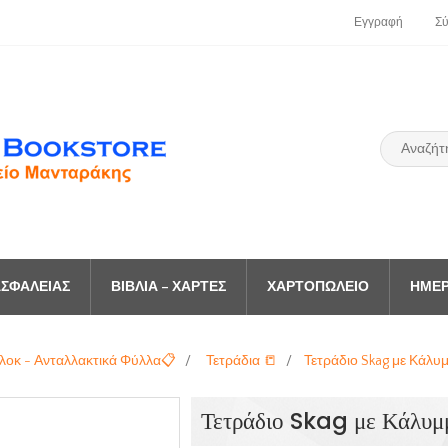
Εγγραφή
Σ
ΣΦΑΛΕΊΑΣ
ΒΙΒΛΊΑ – ΧΆΡΤΕΣ
ΧΑΡΤΟΠΩΛΕΊΟ
ΗΜΕΡ
λοκ - Ανταλλακτικά Φύλλα📋
/
Τετράδια 📒
/
Τετράδιο Skag με Κάλυ
Τετράδιο Skag με Κάλυμ