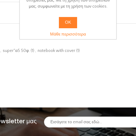
υπηρεσίες μας. Με τη χρήση των υπηρεσιών
μας, συμφωνείτε με τη χρήση των cookies.
ΟΚ
Μάθε περισσότερα
,
super"α5 50φ.
(1)
,
notebook with cover
(1)
ewsletter μας