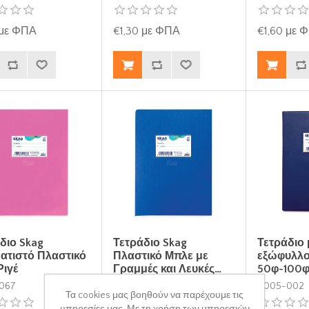
 με ΦΠΑ
€1,30 με ΦΠΑ
€1,60 με 
διο Skag
Τετράδιο Skag
Τετράδιο μ
ατιστό Πλαστικό
Πλαστικό Μπλε με
εξώφυλλο
Ριγέ
Γραμμές και Λευκές…
50φ-100φ
067
Τ006-037
Ε005-002
Τα cookies μας βοηθούν να παρέχουμε τις