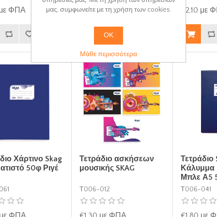
υπηρεσίες μας. Με τη χρήση των υπηρεσιών
 με ΦΠΑ
€1,60 με ΦΠΑ
€2,10 με 
μας, συμφωνείτε με τη χρήση των cookies.
ΟΚ
Μάθε περισσότερα
διο Χάρτινο Skag
Τετράδιο ασκήσεων
Τετράδιο 
τιστό 50φ Ριγέ
μουσικής SKAG
Κάλυμμα 
Μπλε Α5 
061
Τ006-012
Τ006-041
 με ΦΠΑ
€1,30 με ΦΠΑ
€1,80 με 