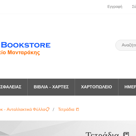
Εγγραφή
Σ
ΣΦΑΛΕΊΑΣ
ΒΙΒΛΊΑ – ΧΆΡΤΕΣ
ΧΑΡΤΟΠΩΛΕΊΟ
ΗΜΕΡ
οκ - Ανταλλακτικά Φύλλα📋
/
Τετράδια 📒
Τετράδια 📒