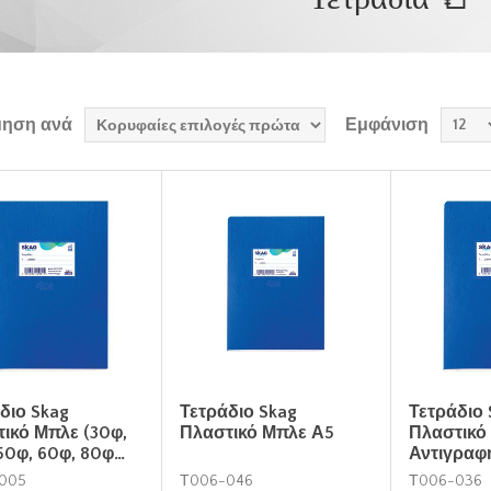
μηση ανά
Εμφάνιση
διο Skag
Τετράδιο Skag
Τετράδιο 
ικό Μπλε (30φ,
Πλαστικό Μπλε Α5
Πλαστικό
50φ, 60φ, 80φ…
Αντιγραφ
005
Τ006-046
Τ006-036