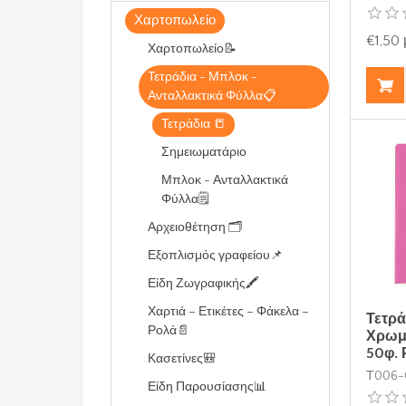
Χαρτοπωλείο
€1,50
Χαρτοπωλείο📝
Τετράδια - Μπλοκ -
Ανταλλακτικά Φύλλα📋
Τετράδια 📒
Σημειωματάριο
Μπλοκ - Ανταλλακτικά
Φύλλα🗒️
Αρχειοθέτηση 🗂️
Εξοπλισμός γραφείου📌
Είδη Ζωγραφικής🖍️
Χαρτιά – Ετικέτες – Φάκελα –
Τετρά
Ρολά📄
Χρωμ
50φ. 
Κασετίνες🎒
Τ006-
Είδη Παρουσίασης📊