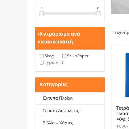
1
7
Ταξινό
Φιλτράρισμα ανά
κατασκευαστή
Skag
SalkoPaper
Typotrust
Κατηγορίες
Έντυπα Πλοίων
Τετρά
Σήματα Ασφαλείας
Πλαστ
40φ, 
Βιβλία – Χάρτες
Τ006-