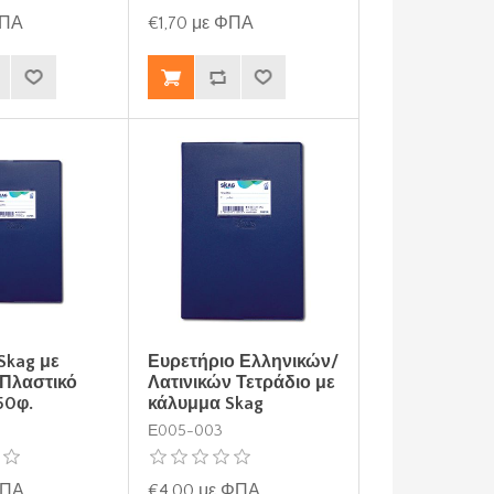
ΦΠΑ
€1,70 με ΦΠΑ
Skag με
Ευρετήριο Ελληνικών/
Πλαστικό
Λατινικών Τετράδιο με
50φ.
κάλυμμα Skag
Ε005-003
ΦΠΑ
€4,00 με ΦΠΑ