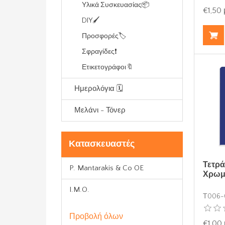
Υλικά Συσκευασίας📦
€1,50
DIY🖌️
Προσφορές🏷️
Σφραγίδες❗
Ετικετογράφοι🔖
Ημερολόγια 🗓️
Μελάνι - Τόνερ
Κατασκευαστές
Τετρά
P. Mantarakis & Co OE
Χρωμα
I.M.O.
Τ006-
Προβολή όλων
€1,00