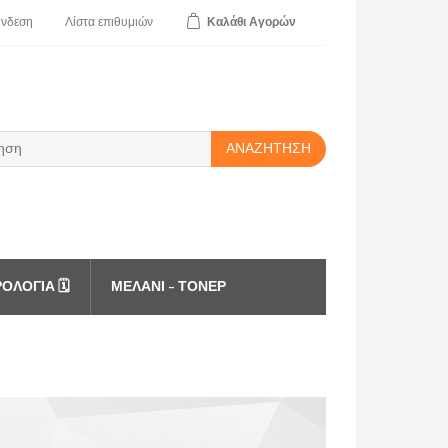
ύνδεση
Λίστα
επιθυμιών
Καλάθι
Αγορών
ΑΝΑΖΉΤΗΣΗ
ΟΛΌΓΙΑ 🗓️
ΜΕΛΆΝΙ - ΤΌΝΕΡ