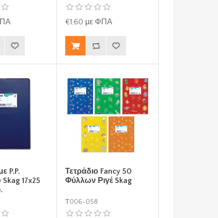
ΦΠΑ
€1,60 με ΦΠΑ
ε P.P.
Τετράδιο Fancy 50
 Skag 17x25
Φύλλων Ριγέ Skag
.
Τ006-058