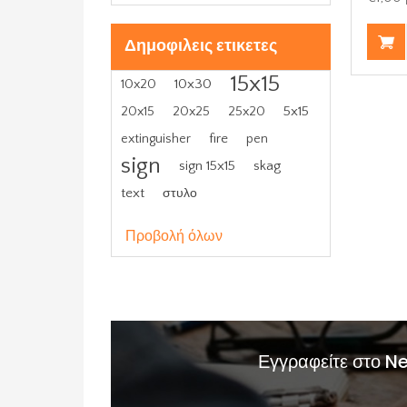
Δημοφιλεις ετικετες
15x15
10x30
10x20
5x15
20x15
20x25
25x20
fire
extinguisher
pen
sign
sign 15x15
skag
text
στυλο
Προβολή όλων
Εγγραφείτε στο N