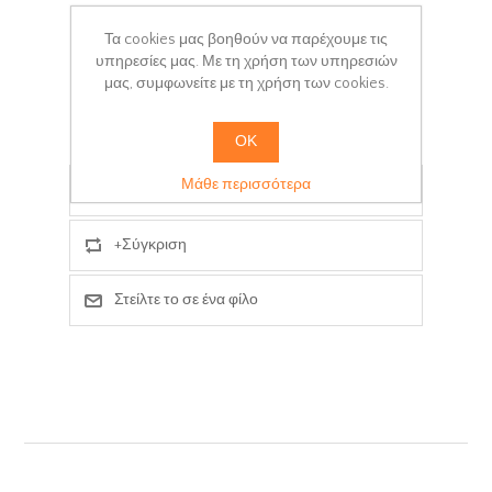
Κωδικός Προϊόντος:
Μ006-001
Τα cookies μας βοηθούν να παρέχουμε τις
Χρόνος παράδοσης:
3-5 days
υπηρεσίες μας. Με τη χρήση των υπηρεσιών
μας, συμφωνείτε με τη χρήση των cookies.
+ΚΑΛΆΘΙ
ΟΚ
Μάθε περισσότερα
Προσθήκη στα αγαπημένα
+Σύγκριση
Στείλτε το σε ένα φίλο