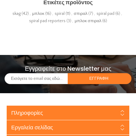
Ετικέτες προϊόντος
skag
(42)
,
μπλοκ
(16)
,
spiral
(11)
,
σπιραλ
(7)
,
spiral pad
(6)
,
spiral pad reporters
(3)
,
μπλοκ σπιραλ
(6)
Εγγραφείτε στο Newsletter μας
Πληροφορίες
Εργαλεία σελίδας