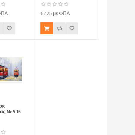
 ΦΠΑ
€2,25 με ΦΠΑ
οκ
ας No5 15