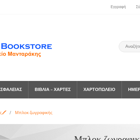
Εγγραφή
Σ
ΣΦΑΛΕΊΑΣ
ΒΙΒΛΊΑ – ΧΆΡΤΕΣ
ΧΑΡΤΟΠΩΛΕΊΟ
ΗΜΕΡ
ς🖍️
/
Μπλοκ ζωγραφικής
Μπλοκ ζωγραφικ