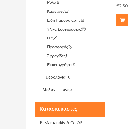
Ρολά📄
€2,50
Κασετίνες🎒
Είδη Παρουσίασης📊
Υλικά Συσκευασίας📦
DIY🖌️
Προσφορές🏷️
Σφραγίδες❗
Ετικετογράφοι🔖
Ημερολόγια 🗓️
Μελάνι - Τόνερ
Κατασκευαστές
P. Mantarakis & Co OE