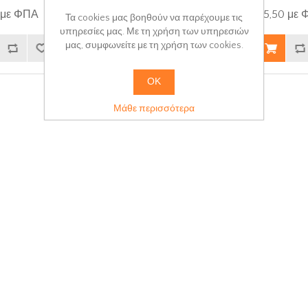
 με ΦΠΑ
€4,00 με ΦΠΑ
€5,50 με
Τα cookies μας βοηθούν να παρέχουμε τις
υπηρεσίες μας. Με τη χρήση των υπηρεσιών
μας, συμφωνείτε με τη χρήση των cookies.
ΟΚ
Μάθε περισσότερα