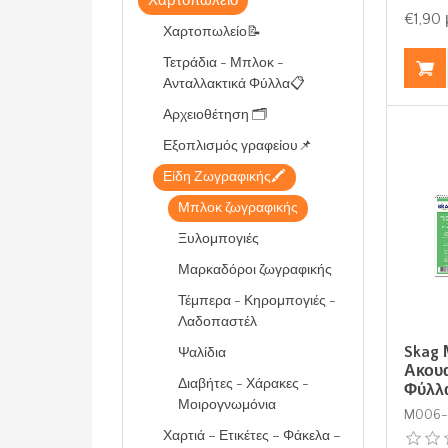
Χαρτοπωλείο
€1,90
Χαρτοπωλείο📝
Τετράδια - Μπλοκ -
Ανταλλακτικά Φύλλα📋
Αρχειοθέτηση 🗂️
Εξοπλισμός γραφείου📌
Είδη Ζωγραφικής🖍️
Μπλοκ ζωγραφικής
Ξυλομπογιές
Μαρκαδόροι ζωγραφικής
Τέμπερα - Κηρομπογιές -
Λαδοπαστέλ
Skag
Ψαλίδια
Ακουα
Διαβήτες - Χάρακες -
Φύλλ
Μοιρογνωμόνια
M006-
Χαρτιά – Ετικέτες – Φάκελα –