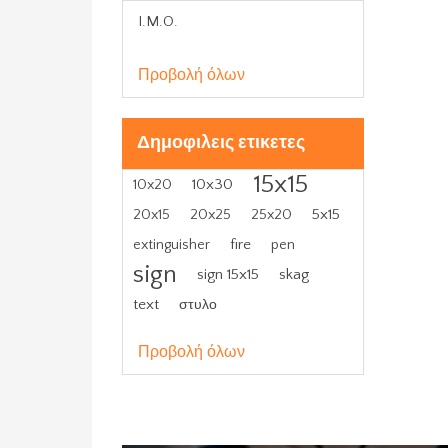
I.M.O.
Προβολή όλων
Δημοφιλεις ετικετες
15x15
10x30
10x20
5x15
20x15
20x25
25x20
fire
extinguisher
pen
sign
sign 15x15
skag
text
στυλο
Προβολή όλων