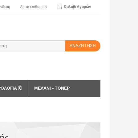
ύνδεση
Λίστα
επιθυμιών
Καλάθι
Αγορών
ΑΝΑΖΉΤΗΣΗ
ΟΛΌΓΙΑ 🗓️
ΜΕΛΆΝΙ - ΤΌΝΕΡ
ής