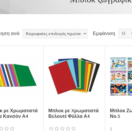
μηση ανά
Εμφάνιση
κ με Χρωματιστά
Μπλοκ με Xρωματιστά
Μπλοκ Ζ
α Κανσόν Α4
Βελουτέ Φύλλα Α4
Νο.5
5