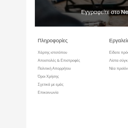
Εγγραφείτε στο N
Πληροφορίες
Εργαλεί
Χάρτης ιστοτόπου
Είδατε πρ
Αποστολές & Επιστροφές
Λίστα σύγκ
Πολιτική Απορρήτου
Νέα προϊόν
Όροι Χρήσης
Σχετικά με εμάς
Επικοινωνία