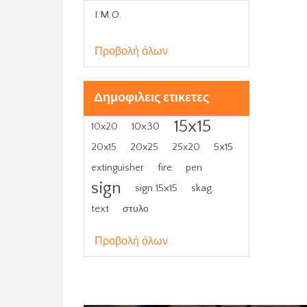
I.M.O.
Προβολή όλων
Δημοφιλεις ετικετες
15x15
10x30
10x20
5x15
20x15
20x25
25x20
fire
extinguisher
pen
sign
sign 15x15
skag
text
στυλο
Προβολή όλων