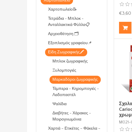
Χαρτοπωλείο
Χαρτοπωλείο📝
€3,60
Τετράδια - Μπλοκ -
Ανταλλακτικά Φύλλα📋
Αρχειοθέτηση 🗂️
Εξοπλισμός γραφείου📌
Είδη Ζωγραφικής🖍️
Μπλοκ ζωγραφικής
Ξυλομπογιές
Μαρκαδόροι ζωγραφικής
Τέμπερα - Κηρομπογιές -
Λαδοπαστέλ
Σχολι
Ψαλίδια
Carioc
Διαβήτες - Χάρακες -
χρωμ
Μοιρογνωμόνια
Μ021-
Χαρτιά – Ετικέτες – Φάκελα –