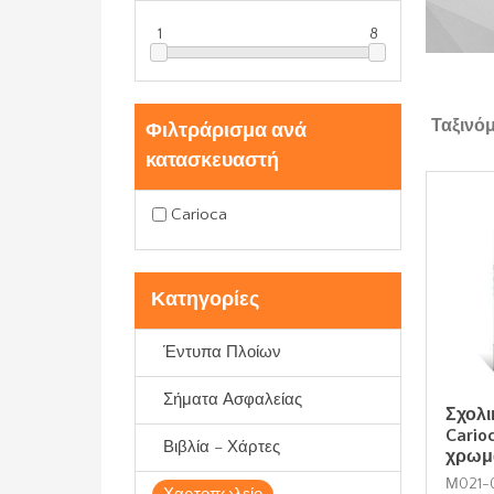
1
8
Ταξινό
Φιλτράρισμα ανά
κατασκευαστή
Carioca
Κατηγορίες
Έντυπα Πλοίων
Σήματα Ασφαλείας
Σχολι
Cario
Βιβλία – Χάρτες
χρωμ
Μ021-