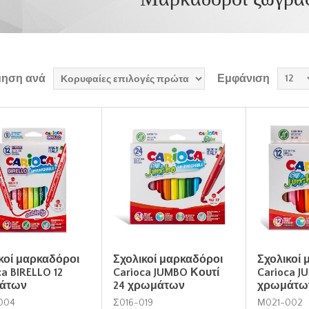
μηση ανά
Εμφάνιση
κοί μαρκαδόροι
Σχολικοί μαρκαδόροι
Σχολικοί
ca BIRELLO 12
Carioca JUMBO Κουτί
Carioca J
άτων
24 χρωμάτων
χρωμάτω
004
Σ016-019
Μ021-002