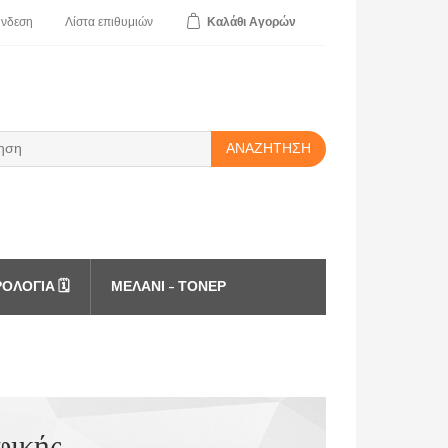
ύνδεση
Λίστα
επιθυμιών
Καλάθι
Αγορών
ΑΝΑΖΉΤΗΣΗ
ΟΛΌΓΙΑ 🗓️
ΜΕΛΆΝΙ - ΤΌΝΕΡ
φικής