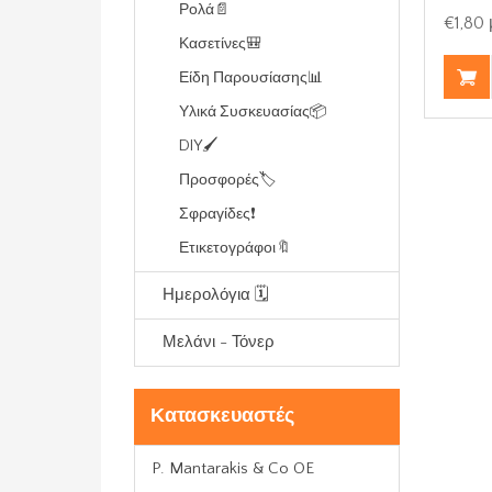
Ρολά📄
€1,80
Κασετίνες🎒
Είδη Παρουσίασης📊
Υλικά Συσκευασίας📦
DIY🖌️
Προσφορές🏷️
Σφραγίδες❗
Ετικετογράφοι🔖
Ημερολόγια 🗓️
Μελάνι - Τόνερ
Κατασκευαστές
P. Mantarakis & Co OE