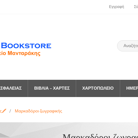
Εγγραφή
Σ
ΣΦΑΛΕΊΑΣ
ΒΙΒΛΊΑ – ΧΆΡΤΕΣ
ΧΑΡΤΟΠΩΛΕΊΟ
ΗΜΕΡ
ς🖍️
/
Μαρκαδόροι ζωγραφικής
Μαρκαδόροι ζωγρα