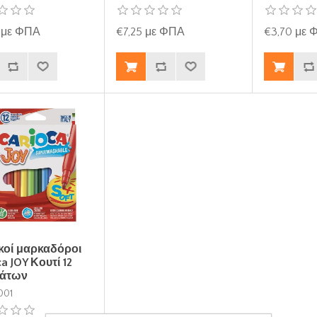
 με ΦΠΑ
€7,25 με ΦΠΑ
€3,70 με
κοί μαρκαδόροι
a JOY Κουτί 12
άτων
001