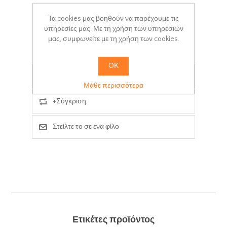
Χρόνος παράδοσης:
3-5 days
Τα cookies μας βοηθούν να παρέχουμε τις
υπηρεσίες μας. Με τη χρήση των υπηρεσιών
μας, συμφωνείτε με τη χρήση των cookies.
+ΚΑΛΆΘΙ
ΟΚ
Προσθήκη στα αγαπημένα
Μάθε περισσότερα
+Σύγκριση
Στείλτε το σε ένα φίλο
Ετικέτες προϊόντος