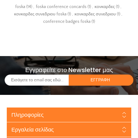
foska
(14)
,
foska conference concards
(1)
,
κονκαρδες
(1)
,
κονκαρδες συνεδριου foska
(1)
,
κονκαρδες συνεδριου
(1)
,
conference badges foska
(1)
Εγγραφείτε στο Newsletter μας
Πληροφορίες
Εργαλεία σελίδας