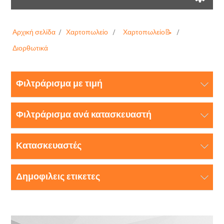
Αρχική σελίδα
/
Χαρτοπωλείο
/
Χαρτοπωλείο📝
/
Διορθωτικά
Φιλτράρισμα με τιμή
Φιλτράρισμα ανά κατασκευαστή
Κατασκευαστές
Δημοφιλεις ετικετες