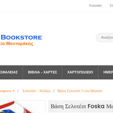
Εγγραφή
Σ
ΣΦΑΛΕΊΑΣ
ΒΙΒΛΊΑ – ΧΆΡΤΕΣ
ΧΑΡΤΟΠΩΛΕΊΟ
ΗΜΕΡ
ραφείου📌
/
Σελοτέιπ - Κόλλες
/
Βάση Σελοτέιπ Foska Μεσαία
Βάση Σελοτέιπ Foska Μ