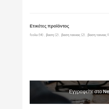
Ετικέτες προϊόντος
foska
(14)
,
βαση
(2)
,
βαση ταινιας
(2)
,
βαση ταινιας 
Εγγραφείτε στο N