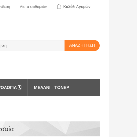
ύνδεση
Λίστα
επιθυμιών
Καλάθι
Αγορών
ΑΝΑΖΉΤΗΣΗ
ΟΛΌΓΙΑ 🗓️
ΜΕΛΆΝΙ - ΤΌΝΕΡ
εσαία