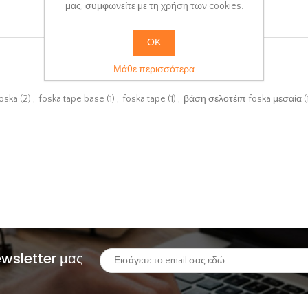
μας, συμφωνείτε με τη χρήση των cookies.
ΟΚ
Μάθε περισσότερα
foska
(2)
,
foska tape base
(1)
,
foska tape
(1)
,
βάση σελοτέιπ foska μεσαία
(
ewsletter μας