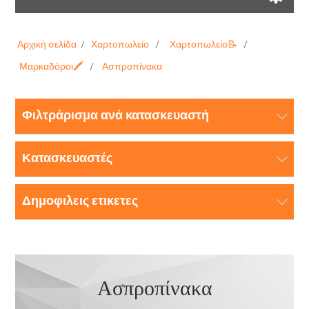
Αρχική σελίδα
/
Χαρτοπωλείο
/
Χαρτοπωλείο📝
/
Μαρκαδόροι🖍️
/
Ασπροπίνακα
Φιλτράρισμα ανά κατασκευαστή
Κατασκευαστές
Δημοφιλεις ετικετες
Ασπροπίνακα