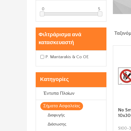
0
5
Ταξινό
Φιλτράρισμα ανά
κατασκευαστή
P. Mantarakis & Co OE
Κατηγορίες
Έντυπα Πλοίων
Σήματα Ασφαλείας
No Sm
Διαφυγής
10x30
Διάσωσης
S100-