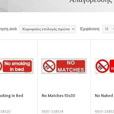
μηση ανά
Εμφάνιση
oking in Bed
No Matches 10x30
No Naked 
338520
S100-338534
S100-3385