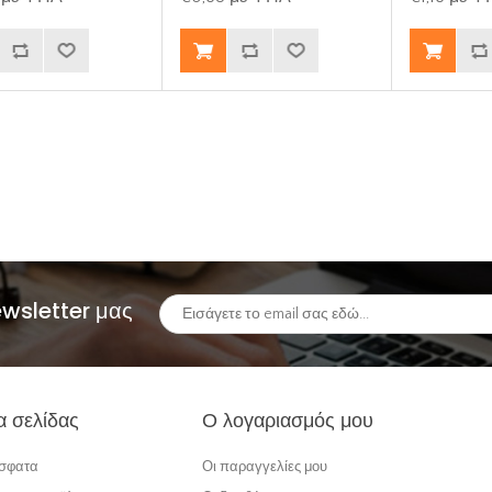
ewsletter μας
α σελίδας
Ο λογαριασμός μου
όσφατα
Οι παραγγελίες μου