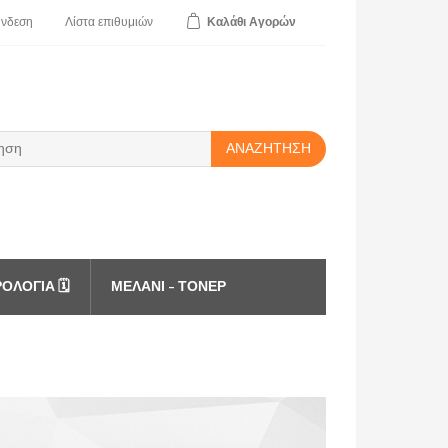
ύνδεση
Λίστα
επιθυμιών
Καλάθι
Αγορών
ΑΝΑΖΉΤΗΣΗ
ΟΛΌΓΙΑ 🗓️
ΜΕΛΆΝΙ - ΤΌΝΕΡ