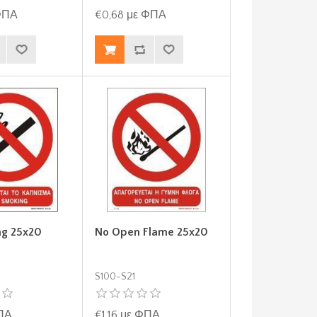
 ΦΠΑ
€0,68 με ΦΠΑ
ng 25x20
No Open Flame 25x20
S100-S21
ΦΠΑ
€1,16 με ΦΠΑ