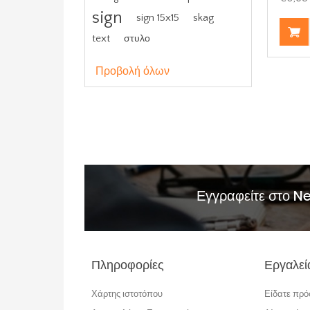
sign
sign 15x15
skag
text
στυλο
Προβολή όλων
Εγγραφείτε στο N
Πληροφορίες
Εργαλεί
Χάρτης ιστοτόπου
Είδατε πρ