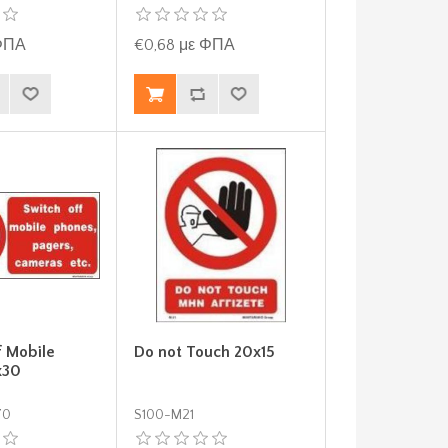
 ΦΠΑ
€0,68 με ΦΠΑ
f Mobile
Do not Touch 20x15
x30
70
S100-M21