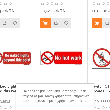
 με ΦΠΑ
€0,68 με ΦΠΑ
€0,68 με
ked Lights
No Hot Work 10x30
Switch Of
d this Point 10x30
Phones 15
Τα cookies μας βοηθούν να παρέχουμε τις
υπηρεσίες μας. Με τη χρήση των υπηρεσιών
μας, συμφωνείτε με τη χρήση των cookies.
338538
S100-338539
S100-3385