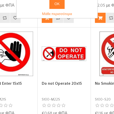
ΟΚ
 με ΦΠΑ
€0,68 με ΦΠΑ
€2,05 με
Μάθε περισσότερα
 Enter 15x15
Do not Operate 20x15
No Smoki
M21S
S100-M22S
S100-S20
 με ΦΠΑ
€0,68 με ΦΠΑ
€1,16 με 