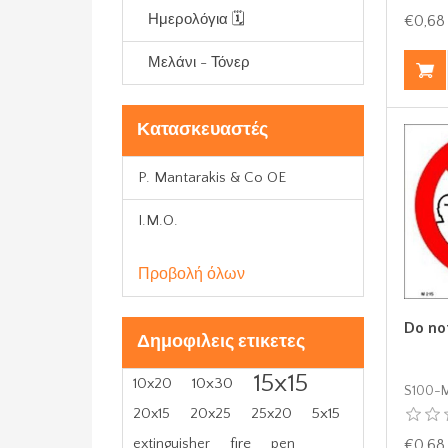
Ημερολόγια 🗓️
€0,68
Μελάνι - Τόνερ
Κατασκευαστές
P. Mantarakis & Co OE
I.M.O.
Προβολή όλων
Do not
Δημοφιλεις ετικετες
15x15
10x30
10x20
S100-
5x15
20x15
20x25
25x20
fire
€0,68
extinguisher
pen