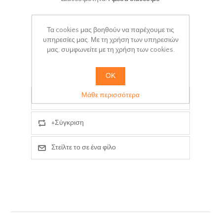
Κωδικός Προϊόντος:
S100-MAR-009
Τα cookies μας βοηθούν να παρέχουμε τις
Χρόνος παράδοσης:
3-5 days
υπηρεσίες μας. Με τη χρήση των υπηρεσιών
μας, συμφωνείτε με τη χρήση των cookies.
+ΚΑΛΆΘΙ
ΟΚ
Μάθε περισσότερα
Προσθήκη στα αγαπημένα
+Σύγκριση
Στείλτε το σε ένα φίλο